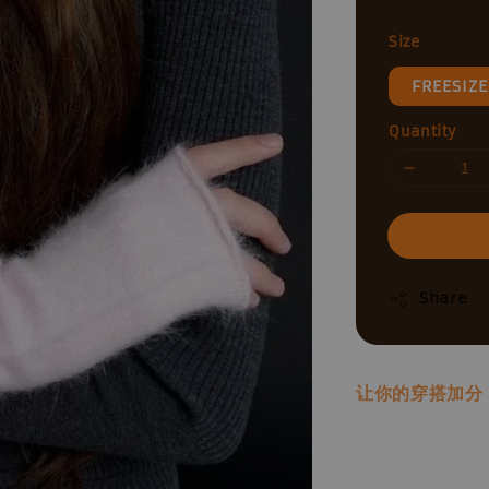
price
Size
FREESIZE
Quantity
Share
让你的穿搭加分