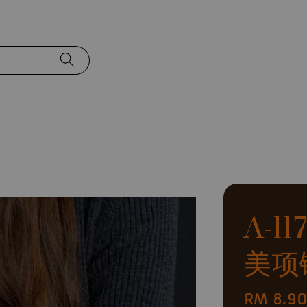
A-1
美项
Regular
RM 8.9