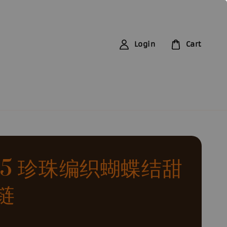
Login
Cart
175 珍珠编织蝴蝶结甜
链
0