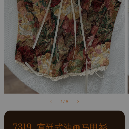
1
/
6
7319- 宫廷式油画马甲衫