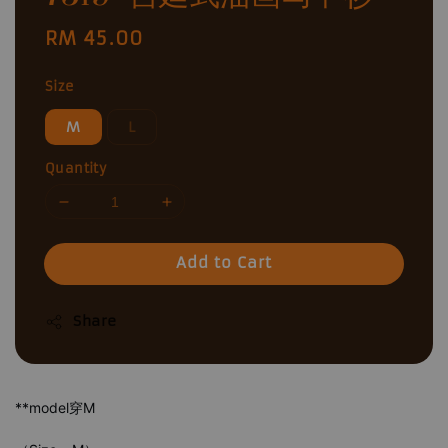
Regular
RM 45.00
price
Size
M
L
Quantity
Add to Cart
Share
**model穿M