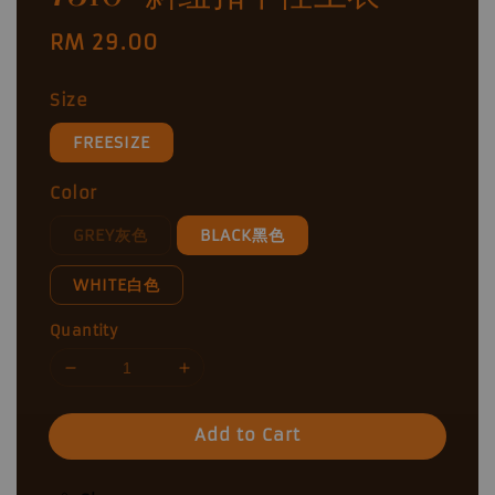
Regular
RM 29.00
price
Size
FREESIZE
Color
GREY灰色
BLACK黑色
WHITE白色
Quantity
Add to Cart