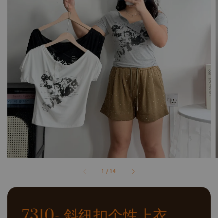
1
/
14
7310- 斜纽扣个性上衣