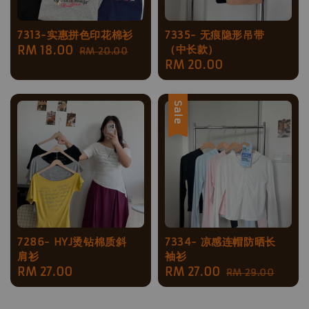
7313-实惠拼色印花棉衫
7335- 无痕隐形吊带
（中长款）
Sale
RM 18.00
Regular
RM 20.00
Regular
RM 20.00
price
price
price
Sale
7286- HYJ烫钻棉质斜
7334- 凉感连帽防晒长
肩衫
袖衫
Regular
RM 27.00
Sale
RM 27.00
Regular
RM 29.00
price
price
price