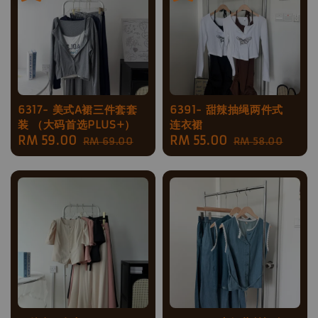
6317- 美式A裙三件套套
6391- 甜辣抽绳两件式
装 （大码首选PLUS+）
连衣裙
Sale
RM 59.00
Regular
Sale
RM 55.00
Regular
RM 69.00
RM 58.00
price
price
price
price