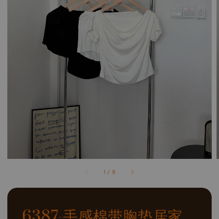
1
/
9
6387-手感棉带胸垫居家