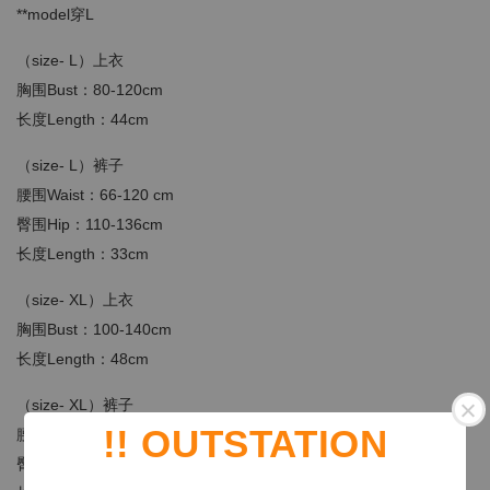
**model穿L
（size- L）上衣
胸围Bust：80-120cm
长度Length：44cm
（size- L）裤子
腰围Waist：
66-120
c
m
臀围Hip：110-136
cm
长度Length：33cm
（size- XL）上衣
胸围Bust：100-140cm
长度Length：48cm
（size- XL）裤子
!! OUTSTATION
腰围Waist：66-130c
m
臀围Hip：120-146
cm