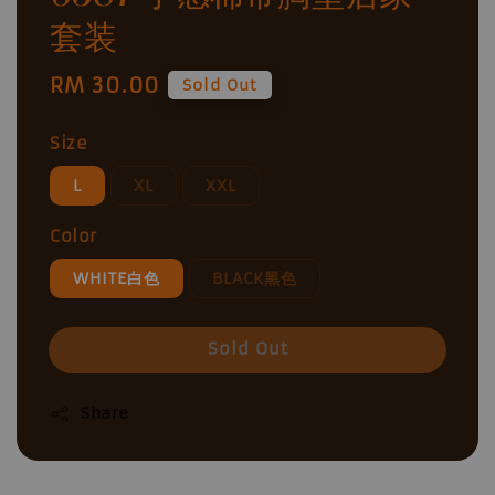
套装
Regular
RM 30.00
Sold Out
price
Size
L
XL
XXL
Color
WHITE白色
BLACK黑色
Sold Out
Share