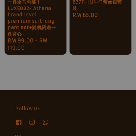
一件全马包邮！
6377- HJ牛仔蕾丝裙套
LUXE032- Athena
装
brand level
Regular
RM 65.00
premium suit long
price
pant set+随机附送一
件背心
Regular
RM 99.00
-
RM
price
119.00
Follow us