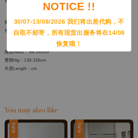
长度Length：33cm
NOTICE !!
（size- XXL）上衣
30/07-13/08/2026 我们将出差代购，不
胸围Bust：106-146cm
长度Length：53cm
自取不邮寄，所有现货出服务将在14/08
恢复哦！
（size- XXL）裤子
腰围Waist： 66-140c
m
臀围Hip：130-156
cm
长度Length：cm
You may also like
Sale
Sale