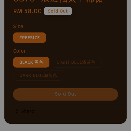
Regular
RM 58.00
Sold Out
price
Size
FREESIZE
Color
BLACK 黑色
LIGHT BLUE浅蓝色
DARK BLUE深蓝色
Sold Out
Share