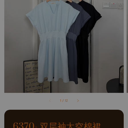
1
/
12
6370- 双层袖太空棉裙