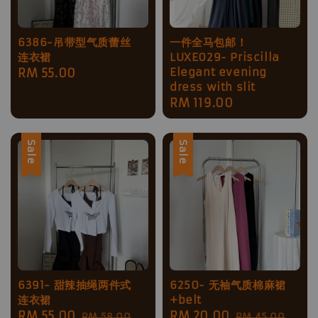
6386-吊带型气质蕾丝
一件全马包邮！
连衣裙
LUXE029- Priscilla
Elegant evening
Regular
RM 55.00
dress with slit
price
Regular
RM 119.00
price
Sale
Sale
6391- 甜辣抽绳两件式
6250- 无袖气质棉麻裙
连衣裙
+belt
Sale
RM 55.00
Regular
Sale
RM 20.00
Regular
RM 58.00
RM 45.00