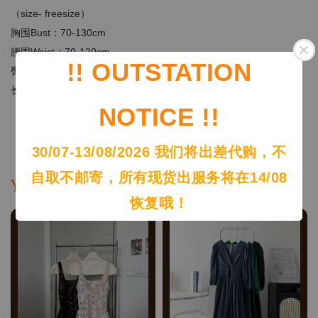
（size- freesize）
胸围Bust：70-130cm
腰围Waist：70-120c
m
!! OUTSTATION
臀围Hip：130-160
cm
长度Length：88cm
NOTICE !!
30/07-13/08/2026 我们将出差代购，不
自取不邮寄，所有现货出服务将在14/08
You may also like
恢复哦！