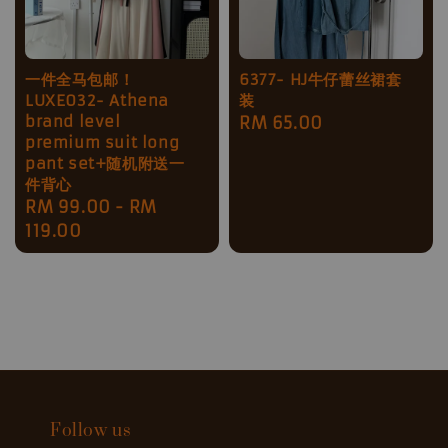
一件全马包邮！
6377- HJ牛仔蕾丝裙套
LUXE032- Athena
装
brand level
Regular
RM 65.00
premium suit long
price
pant set+随机附送一
件背心
Regular
RM 99.00
-
RM
price
119.00
Follow us