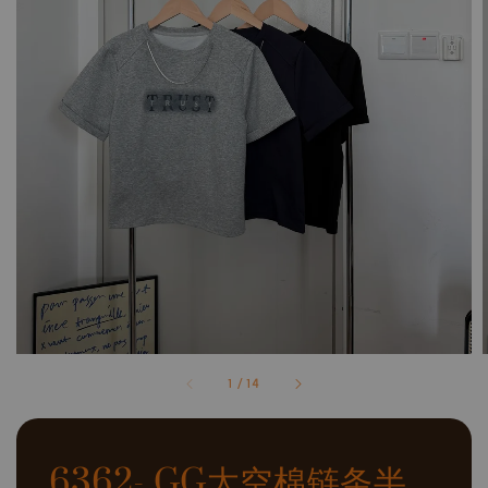
1
/
14
6362- GG太空棉链条半