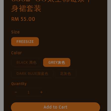
身裙套装
Regular
RM 55.00
price
Size
FREESIZE
Color
BLACK 黑色
GREY灰色
DARK BLUE深蓝色
花灰色
Quantity
Add to Cart