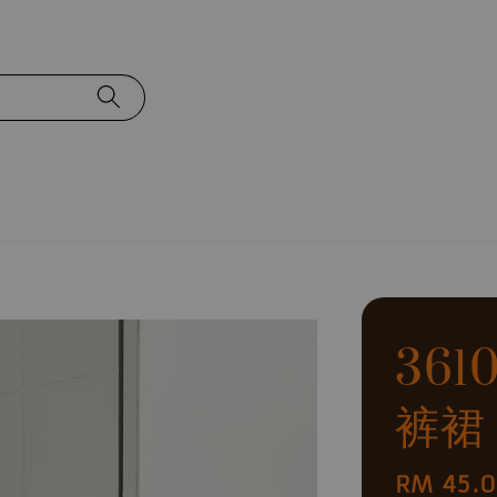
36
裤裙
Regular
RM 45.