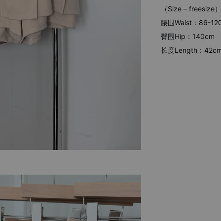
（Size – freesize
腰围Waist：86-12
臀围Hip：140cm
长度Length：42c